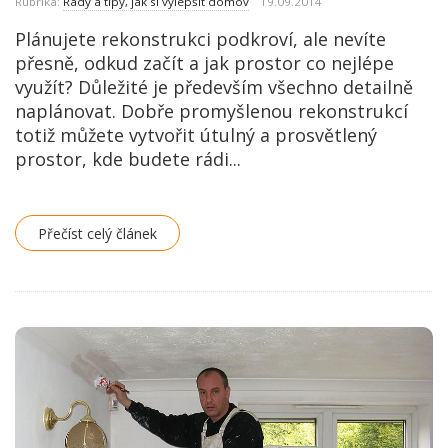
Rubrika:
Rady a tipy, jak si vylepšit domov
19.09.2014
Plánujete rekonstrukci podkroví, ale nevíte
přesně, odkud začít a jak prostor co nejlépe
využít? Důležité je především všechno detailně
naplánovat. Dobře promyšlenou rekonstrukcí
totiž můžete vytvořit útulný a prosvětlený
prostor, kde budete rádi...
Přečíst celý článek