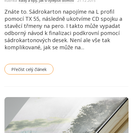
Rubrika:
Rady a tipy, jak si vylepšit domov
21.12.2015
Znáte to. Sádrokarton napojíme na L profil
pomocí TX 55, následně ukotvíme CD spojku a
stavěcí třmeny na pero. I takto může vypadat
odborný návod k finalizaci podkrovní pomocí
sádrokartonových desek. Není ale vše tak
komplikované, jak se může na...
Přečíst celý článek