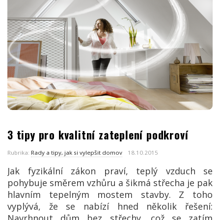
3 tipy pro kvalitní zateplení podkroví
Rubrika:
Rady a tipy, jak si vylepšit domov
18.10.2015
Jak fyzikální zákon praví, teplý vzduch se
pohybuje směrem vzhůru a šikmá střecha je pak
hlavním tepelným mostem stavby. Z toho
vyplývá, že se nabízí hned několik řešení:
Navrhnout dům bez střechy, což se zatím