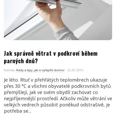
Jak správně větrat v podkroví během
parných dnů?
Rubrika:
Rady a tipy, jak si vylepšit domov
22.07.2015
Je léto. Rtuť v přehřátých teploměrech ukazuje
přes 30 °C a všichni obyvatelé podkrovních bytů
přemýšlejí, jak ve svém obydlí zachovat co
nejpříjemnější prostředí. Ačkoliv může větrání ve
velkých vedrech působit poněkud odstrašivě, je
potřeba se...